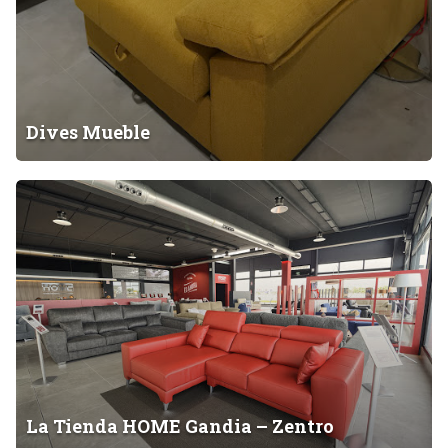
Dives Mueble
L
a
T
i
e
n
d
a
H
O
La Tienda HOME Gandia – Zentro
M