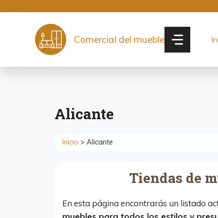
Saltar
al
contenido
Comercial del mueble
In
Alicante
Inicio
> Alicante
Tiendas de m
En esta página encontrarás un listado a
muebles para todos los estilos y pres