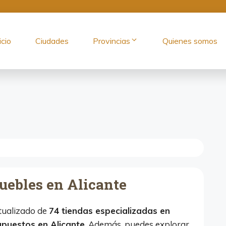
icio
Ciudades
Provincias
Quienes somos
uebles en Alicante
ctualizado de
74 tiendas especializadas en
upuestos en Alicante
. Además, puedes explorar