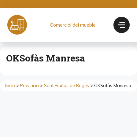
Saltar
al
contenido
Comercial del mueble
OKSofàs Manresa
Inicio
>
Provincia
>
Sant Fruitos de Bages
> OKSofàs Manresa