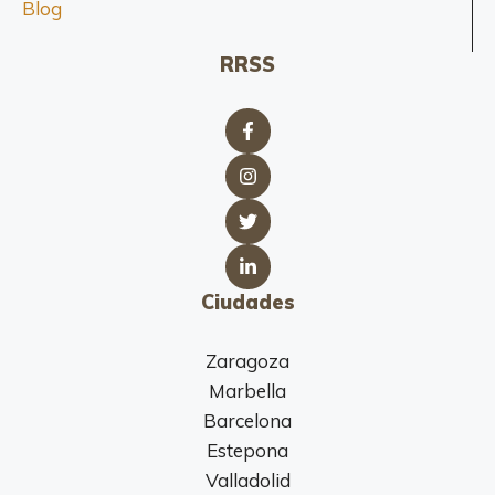
Blog
á
s
y
RRSS
C
o
l
c
h
o
n
e
s
Ciudades
Zaragoza
Marbella
Barcelona
Estepona
Valladolid