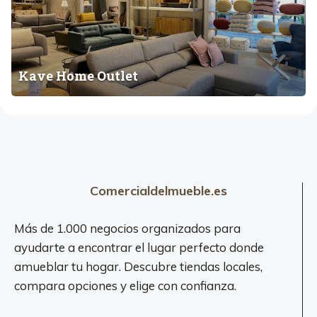
E
H
e
A
o
s
R
m
,
A
e
D
Kave Home Outlet
G
O
o
O
u
r
N
t
m
l
i
e
t
t
o
r
Comercialdelmueble.es
i
o
Más de 1.000 negocios organizados para
s
ayudarte a encontrar el lugar perfecto donde
,
amueblar tu hogar. Descubre tiendas locales,
S
compara opciones y elige con confianza.
o
f